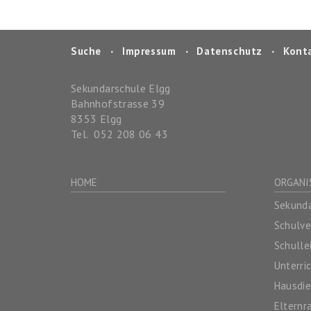
Suche
‧
Impressum
‧
Datenschutz
‧
Kont
Sekundarschule Elgg
Bahnhofstrasse 39
8353
Elgg
Tel.
052 208 06 43
HOME
ORGANI
Sekunda
Schulv
Schulle
Unterri
Hausdie
Elternr