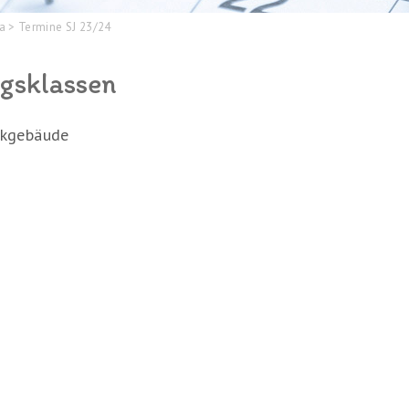
da
>
Termine SJ 23/24
ngsklassen
rkgebäude