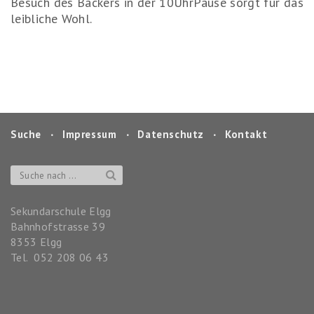
Besuch des Bäckers in der 10UhrPause sorgt für das
leibliche Wohl.
Suche
‧
Impressum
‧
Datenschutz
‧
Kontakt
Sekundarschule Elgg
Bahnhofstrasse 39
8353
Elgg
Tel.
052 208 06 43