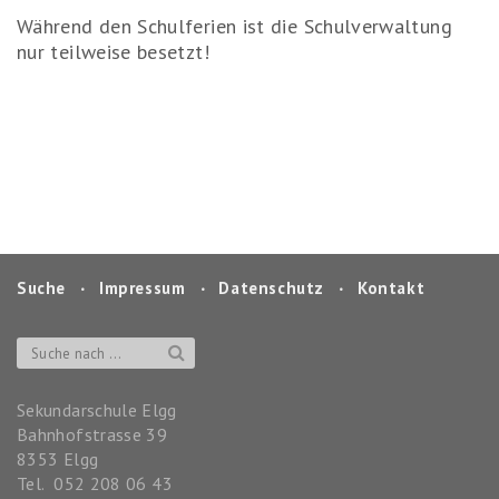
Während den Schulferien ist die Schulverwaltung
nur teilweise besetzt!
Suche
‧
Impressum
‧
Datenschutz
‧
Kontakt
Sekundarschule Elgg
Bahnhofstrasse 39
8353
Elgg
Tel.
052 208 06 43