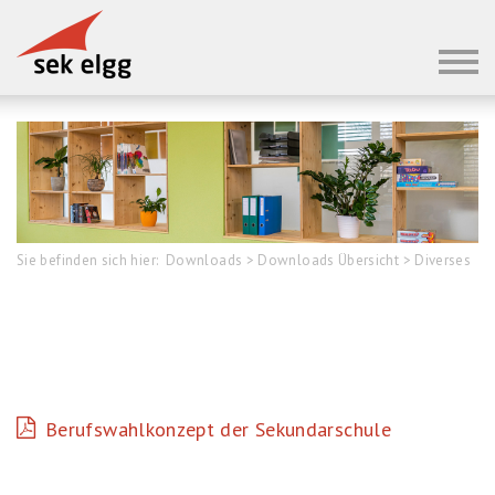
Sie befinden sich hier:
Downloads
>
Downloads Übersicht
>
Diverses
Berufswahlkonzept der Sekundarschule