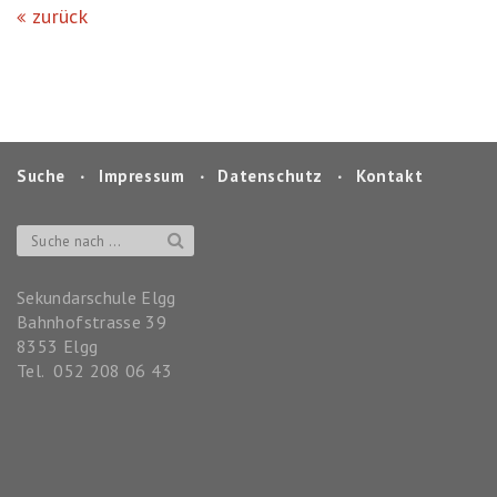
zurück
Suche
‧
Impressum
‧
Datenschutz
‧
Kontakt
Sekundarschule Elgg
Bahnhofstrasse 39
8353
Elgg
Tel.
052 208 06 43