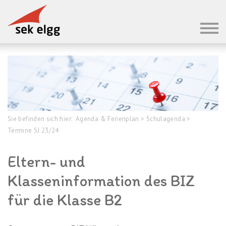
Sie befinden sich hier:
Agenda & Ferienplan
>
Schulagenda
>
Termine SJ 23/24
Eltern- und
Klasseninformation des BIZ
für die Klasse B2