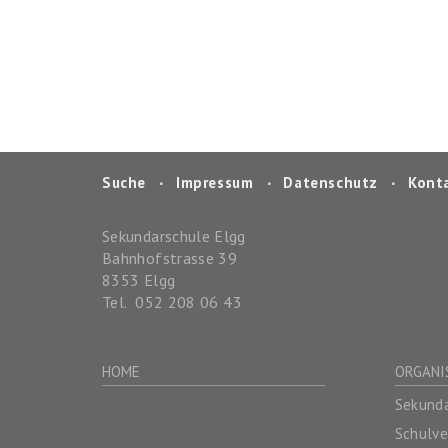
Suche
‧
Impressum
‧
Datenschutz
‧
Kont
Sekundarschule Elgg
Bahnhofstrasse 39
8353
Elgg
Tel.
052 208 06 43
HOME
ORGANI
Sekunda
Schulv