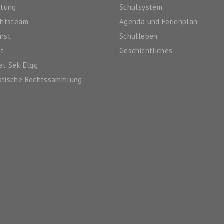
itung
Schulsystem
chtsteam
Agenda und Ferienplan
nst
Schulleben
at
Geschichtliches
at Sek Elgg
atische Rechtssammlung