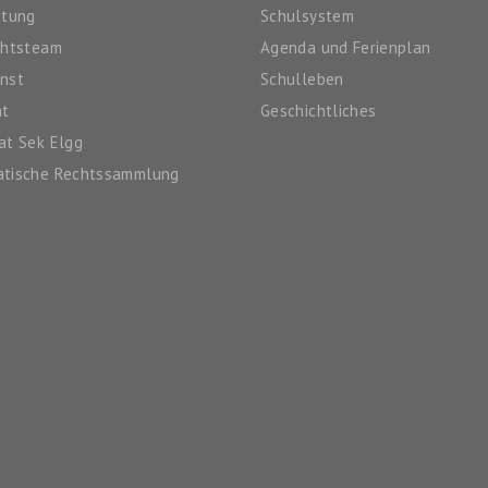
itung
Schulsystem
chtsteam
Agenda und Ferienplan
nst
Schulleben
at
Geschichtliches
at Sek Elgg
atische Rechtssammlung