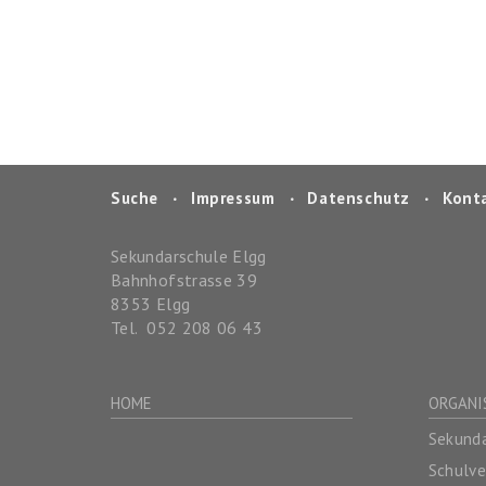
Suche
‧
Impressum
‧
Datenschutz
‧
Kont
Sekundarschule Elgg
Bahnhofstrasse 39
8353
Elgg
Tel.
052 208 06 43
HOME
ORGANI
Sekunda
Schulv