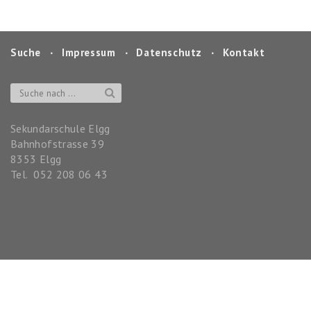
Suche
‧
Impressum
‧
Datenschutz
‧
Kontakt
Sekundarschule Elgg
Bahnhofstrasse 39
8353
Elgg
Tel.
052 208 06 43