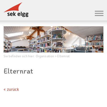
Sie befinden sich hier:
Organisation
>
Elternrat
Elternrat
zurück