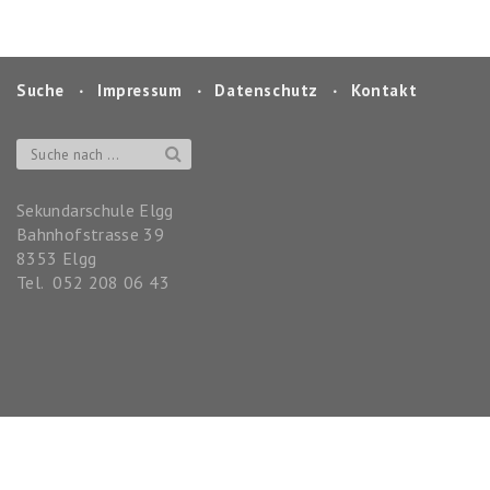
Suche
‧
Impressum
‧
Datenschutz
‧
Kontakt
Sekundarschule Elgg
Bahnhofstrasse 39
8353
Elgg
Tel.
052 208 06 43