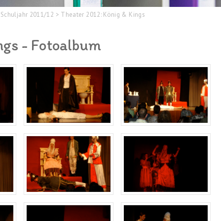
Schuljahr 2011/12
>
Theater 2012: König & Kings
ngs - Fotoalbum