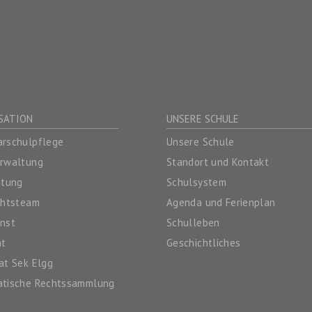
SATION
UNSERE SCHULE
rschulpflege
Unsere Schule
erwaltung
Standort und Kontakt
itung
Schulsystem
chtsteam
Agenda und Ferienplan
nst
Schulleben
at
Geschichtliches
at Sek Elgg
atische Rechtssammlung