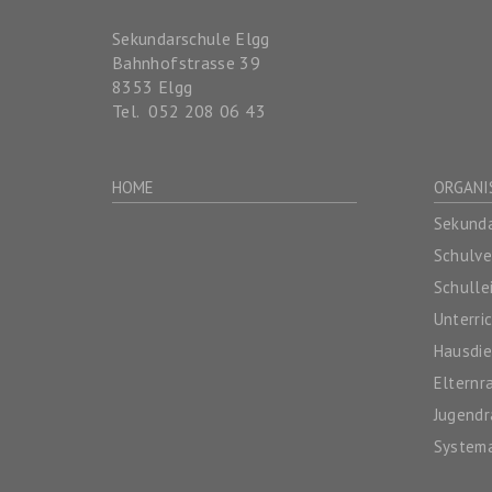
Sekundarschule Elgg
Bahnhofstrasse 39
8353
Elgg
Tel.
052 208 06 43
HOME
ORGANI
Sekunda
Schulv
Schulle
Unterri
Hausdie
Elternr
Jugendr
System