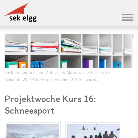
Sie befinden sich hier:
Anlässe & Aktivitäten
>
Rückblick
>
Schuljahr 2015/16
>
Projektwoche 2016: Schwiizer...
Projektwoche Kurs 16:
Schneesport