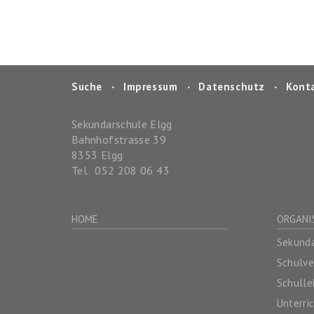
Suche
‧
Impressum
‧
Datenschutz
‧
Kont
Sekundarschule Elgg
Bahnhofstrasse 39
8353
Elgg
Tel.
052 208 06 43
HOME
ORGANI
Sekunda
Schulv
Schulle
Unterri