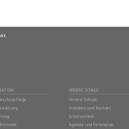
akt
SATION
UNSERE SCHULE
rschulpflege
Unsere Schule
erwaltung
Standort und Kontakt
itung
Schulsystem
chtsteam
Agenda und Ferienplan