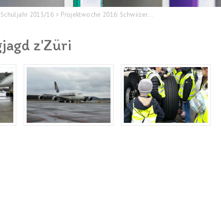
Schuljahr 2015/16
>
Projektwoche 2016: Schwiizer...
jagd z'Züri