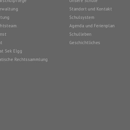
rschulpflege
Unsere Schule
erwaltung
Standort und Kontakt
itung
Schulsystem
chtsteam
Agenda und Ferienplan
nst
Schulleben
at
Geschichtliches
at Sek Elgg
atische Rechtssammlung