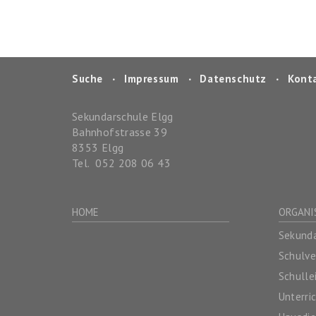
Suche
‧
Impressum
‧
Datenschutz
‧
Kont
Sekundarschule Elgg
Bahnhofstrasse 39
8353
Elgg
Tel.
052 208 06 43
HOME
ORGANI
Sekunda
Schulv
Schulle
Unterri