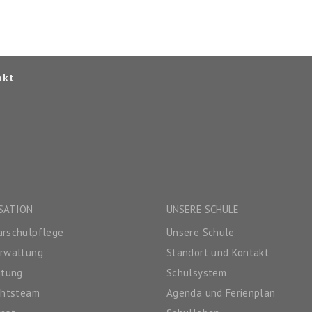
akt
SATION
UNSERE SCHULE
rschulpflege
Unsere Schule
erwaltung
Standort und Kontakt
itung
Schulsystem
chtsteam
Agenda und Ferienplan