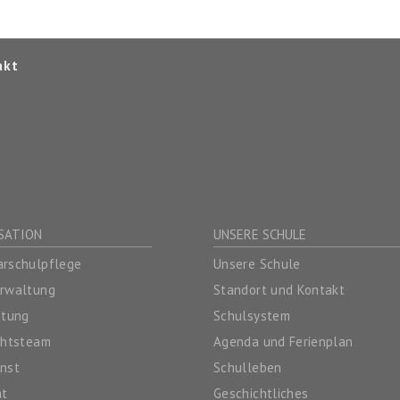
akt
SATION
UNSERE SCHULE
rschulpflege
Unsere Schule
erwaltung
Standort und Kontakt
itung
Schulsystem
chtsteam
Agenda und Ferienplan
nst
Schulleben
at
Geschichtliches