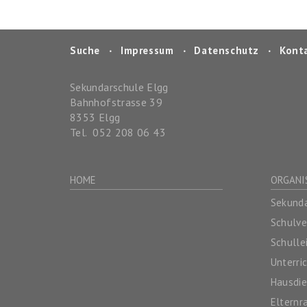
Suche
‧
Impressum
‧
Datenschutz
‧
Kont
Sekundarschule Elgg
Bahnhofstrasse 39
8353
Elgg
Tel.
052 208 06 43
HOME
ORGANI
Sekunda
Schulv
Schulle
Unterri
Hausdie
Elternr