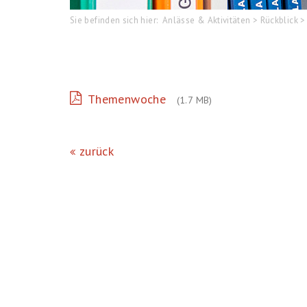
Sie befinden sich hier:
Anlässe & Aktivitäten
>
Rückblick
>
Themenwoche
(1.7 MB)
zurück