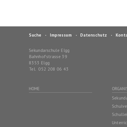
Suche
‧
Impressum
‧
Datenschutz
‧
Kont
Sekundarschule Elgg
Bahnhofstrasse 39
8353
Elgg
Tel.
052 208 06 43
HOME
ORGANI
Sekunda
Schulv
Schulle
Unterri