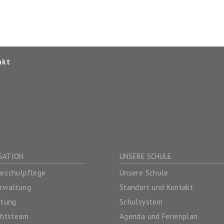
akt
SATION
UNSERE SCHULE
rschulpflege
Unsere Schule
erwaltung
Standort und Kontakt
itung
Schulsystem
chtsteam
Agenda und Ferienplan