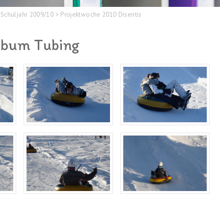
Schuljahr 2009/10
>
Projektwoche 2010 Disentis
lbum Tubing