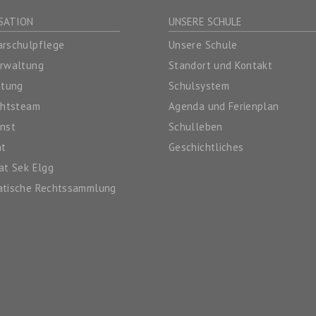
SATION
UNSERE SCHULE
rschulpflege
Unsere Schule
erwaltung
Standort und Kontakt
itung
Schulsystem
chtsteam
Agenda und Ferienplan
nst
Schulleben
at
Geschichtliches
at Sek Elgg
atische Rechtssammlung