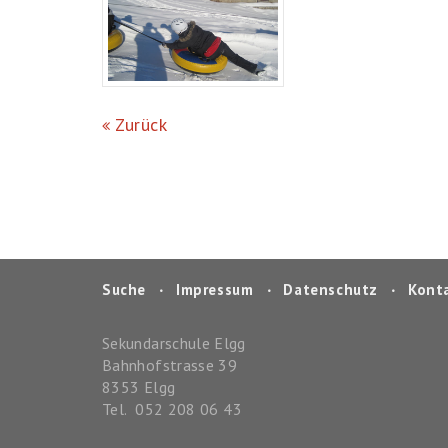
Zurück
Suche
‧
Impressum
‧
Datenschutz
‧
Kont
Sekundarschule Elgg
Bahnhofstrasse 39
8353
Elgg
Tel.
052 208 06 43