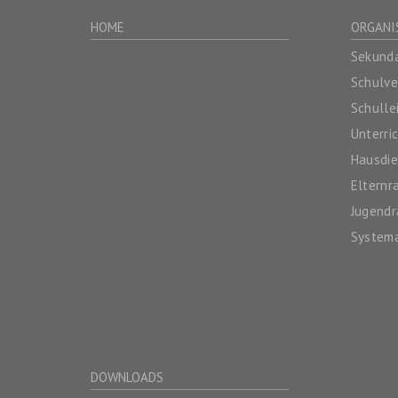
HOME
ORGANI
Sekunda
Schulv
Schulle
Unterri
Hausdie
Elternr
Jugendr
System
DOWNLOADS