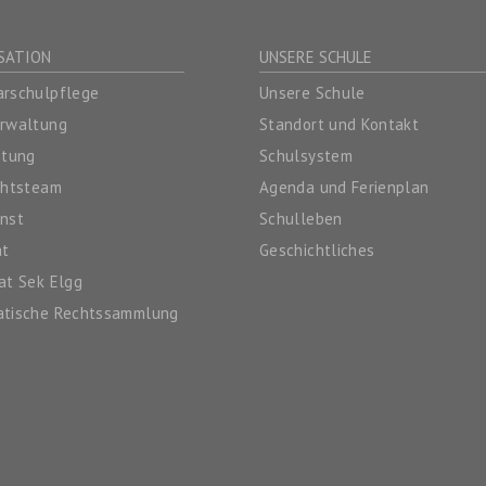
SATION
UNSERE SCHULE
rschulpflege
Unsere Schule
erwaltung
Standort und Kontakt
itung
Schulsystem
chtsteam
Agenda und Ferienplan
nst
Schulleben
at
Geschichtliches
at Sek Elgg
atische Rechtssammlung