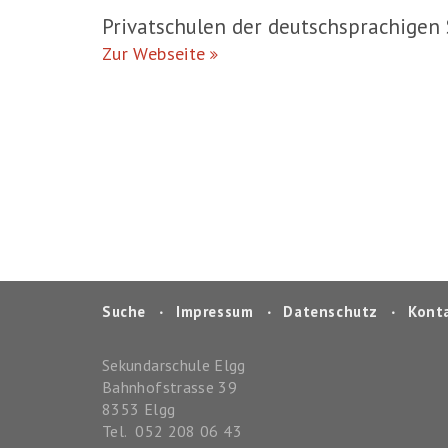
Privatschulen der deutschsprachigen
Zur Webseite
Suche
‧
Impressum
‧
Datenschutz
‧
Kont
Sekundarschule Elgg
Bahnhofstrasse 39
8353
Elgg
Tel.
052 208 06 43