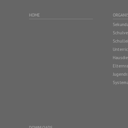
HOME
ORGANI
Sekunda
Schulv
Schulle
Unterri
Hausdie
Elternr
Jugendr
System
DOWNLOADS