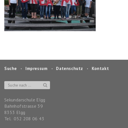
Suche
‧
Impressum
‧
Datenschutz
‧
Kontakt
Sekundarschule Elgg
Bahnhofstrasse 39
8353
Elgg
Tel.
052 208 06 43