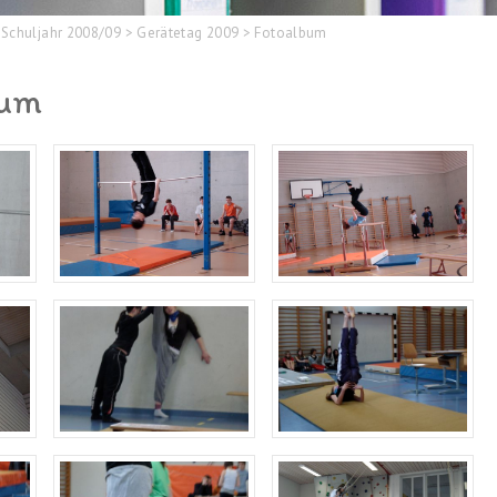
Schuljahr 2008/09
>
Gerätetag 2009
>
Fotoalbum
bum