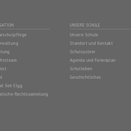
SATION
UNSERE SCHULE
rschulpflege
Unsere Schule
erwaltung
Standort und Kontakt
itung
Schulsystem
chtsteam
Agenda und Ferienplan
nst
Schulleben
at
Geschichtliches
at Sek Elgg
atische Rechtssammlung