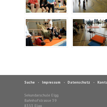
Suche
‧
Impressum
‧
Datenschutz
‧
Kont
Sekundarschule Elgg
Bahnhofstrasse 39
8353
Elgg