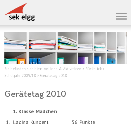
Sie befinden sich hier:
Anlässe & Aktivitäten
>
Rückblick
>
Schuljahr 2009/10
>
Gerätetag 2010
Gerätetag 2010
1. Klasse Mädchen
1.
Ladina Kundert
56 Punkte