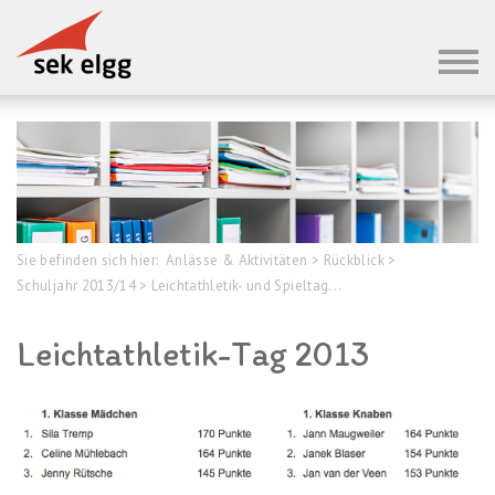
Sie befinden sich hier:
Anlässe & Aktivitäten
>
Rückblick
>
Schuljahr 2013/14
>
Leichtathletik- und Spieltag...
Leichtathletik-Tag 2013