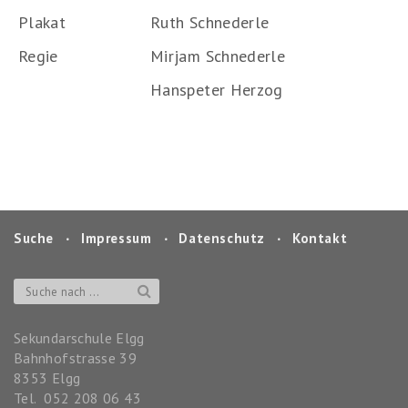
Plakat
Ruth Schnederle
Regie
Mirjam Schnederle
Hanspeter Herzog
Suche
‧
Impressum
‧
Datenschutz
‧
Kontakt
Sekundarschule Elgg
Bahnhofstrasse 39
8353
Elgg
Tel.
052 208 06 43