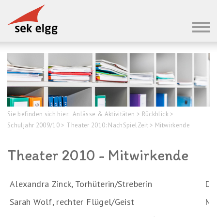
Sie befinden sich hier:
Anlässe & Aktivitäten
>
Rückblick
>
Schuljahr 2009/10
>
Theater 2010: NachSpielZeit
>
Mitwirkende
Theater 2010 - Mitwirkende
Alexandra Zinck, Torhüterin/Streberin
Dé
Sarah Wolf, rechter Flügel/Geist
Mi