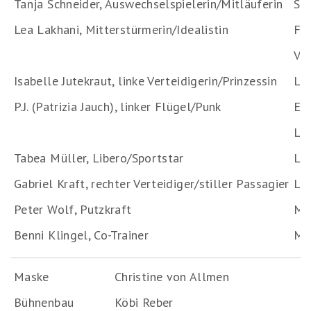
Tanja Schneider, Auswechselspielerin/Mitläuferin
Sv
Lea Lakhani, Mitterstürmerin/Idealistin
Fad
Viv
Isabelle Jutekraut, linke Verteidigerin/Prinzessin
Liv
P.J. (Patrizia Jauch), linker Flügel/Punk
Eli
Lin
Tabea Müller, Libero/Sportstar
La
Gabriel Kraft, rechter Verteidiger/stiller Passagier
Le
Peter Wolf, Putzkraft
Ma
Benni Klingel, Co-Trainer
Ma
Maske
Christine von Allmen
Bühnenbau
Köbi Reber