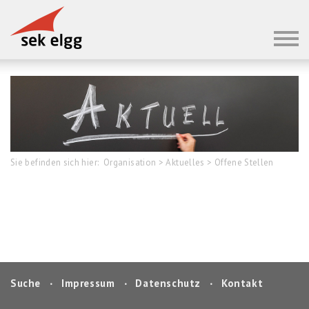
Sie befinden sich hier:
Organisation
>
Aktuelles
>
Offene Stellen
Suche
‧
Impressum
‧
Datenschutz
‧
Kontakt