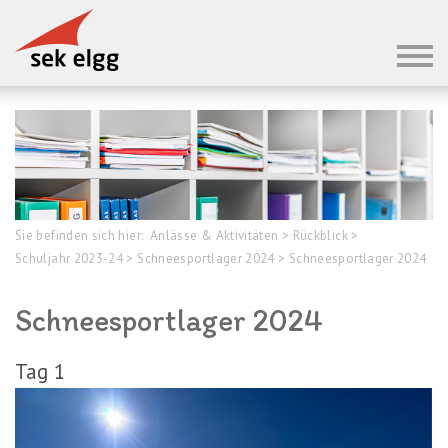
Sie befinden sich hier:
Anlässe & Aktivitäten
>
Rückblick
>
Schuljahr 2023-24
>
Schneesportlager 2024
>
Schneesportlager 2024
Schneesportlager 2024
Tag 1