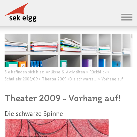
Sie befinden sich hier:
Anlässe & Aktivitäten
>
Rückblick
>
Schuljahr 2008/09
>
Theater 2009 «Die schwarze...
>
Vorhang auf!
Theater 2009 - Vorhang auf!
Die schwarze Spinne