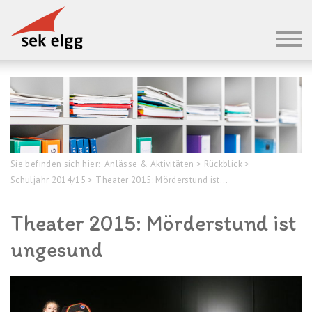
Sie befinden sich hier:
Anlässe & Aktivitäten
>
Rückblick
>
Schuljahr 2014/15
>
Theater 2015: Mörderstund ist...
Theater 2015: Mörderstund ist
ungesund