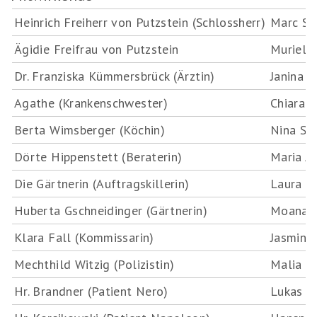
Heinrich Freiherr von Putzstein (Schlossherr)
Marc Sc
Ägidie Freifrau von Putzstein
Muriel 
Dr. Franziska Kümmersbrück (Ärztin)
Janina S
Agathe (Krankenschwester)
Chiara S
Berta Wimsberger (Köchin)
Nina Sch
Dörte Hippenstett (Beraterin)
Maria A
Die Gärtnerin (Auftragskillerin)
Laura Pe
Huberta Gschneidinger (Gärtnerin)
Moana 
Klara Fall (Kommissarin)
Jasmin J
Mechthild Witzig (Polizistin)
Malia M
Hr. Brandner (Patient Nero)
Lukas M