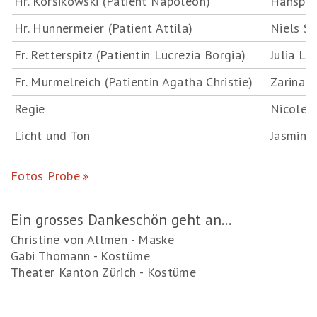
Hr. Korsikowski (Patient Napoleon)
Hanspet
Hr. Hunnermeier (Patient Attila)
Niels S
Fr. Retterspitz (Patientin Lucrezia Borgia)
Julia Le
Fr. Murmelreich (Patientin Agatha Christie)
Zarina 
Regie
Nicole 
Licht und Ton
Jasmin J
Fotos Probe
Ein grosses Dankeschön geht an...
Christine von Allmen - Maske
Gabi Thomann - Kostüme
Theater Kanton Zürich - Kostüme