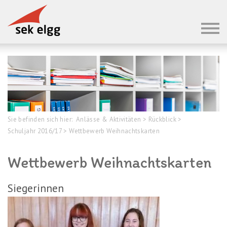
Sie befinden sich hier:
Anlässe & Aktivitäten
>
Rückblick
>
Schuljahr 2016/17
>
Wettbewerb Weihnachtskarten
Wettbewerb Weihnachtskarten
Siegerinnen